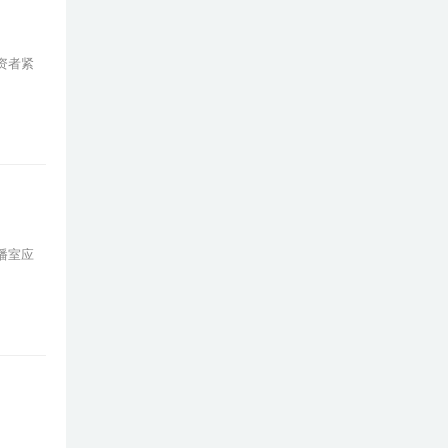
资者紧
播室应