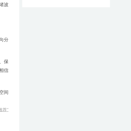
绪波
向分
、保
相信
空间
推荐”