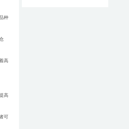
品种
仓
着高
提高
者可