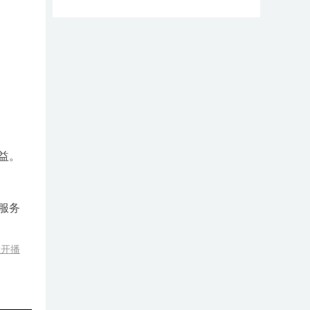
益。
服务
么开播